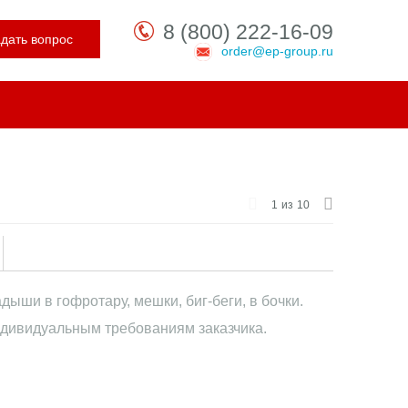
8 (800) 222-16-09
адать вопрос
order@ep-group.ru
1
из
10
ши в гофротару, мешки, биг-беги, в бочки.
дивидуальным требованиям заказчика.