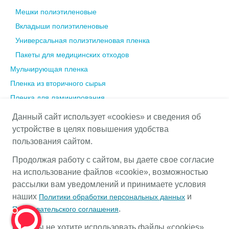
Мешки полиэтиленовые
Вкладыши полиэтиленовые
Универсальная полиэтиленовая пленка
Пакеты для медицинских отходов
Мульчирующая пленка
Пленка из вторичного сырья
Пленка для ламинирования
Трёхслойная FFS плёнка и мешки
Данный сайт использует «cookies» и сведения об
Пленки и пакеты для e-commerce
устройстве в целях повышения удобства
Пленки для клеевой ламинации
пользования сайтом.
Термоусадочная пленка «Евро-Эко»
Продолжая работу с сайтом, вы даете свое согласие
на использование файлов «cookie», возможностью
рассылки вам уведомлений и принимаете условия
наших
и
Политики обработки персональных данных
.
Пользовательского соглашения
КАТАЛОГ
Если вы не хотите использовать файлы «cookies»,