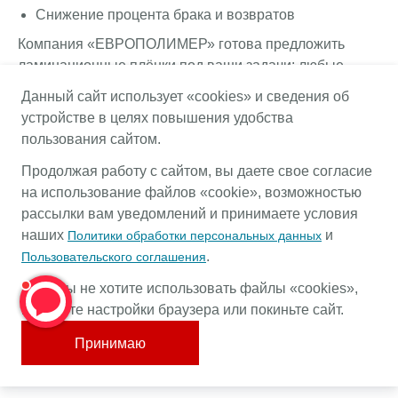
Снижение процента брака и возвратов
Компания «ЕВРОПОЛИМЕР» готова предложить
ламинационные плёнки под ваши задачи: любые
форматы, размеры, степень барьерности. Поэтапный
Данный сайт использует «cookies» и сведения об
контроль качества на производстве — наша гарантия
устройстве в целях повышения удобства
стабильности.
пользования сайтом.
Звоните прямо сейчас и попробуйте плёнки от
Продолжая работу с сайтом, вы даете свое согласие
компании «ЕВРОПОЛИМЕР» на своём
на использование файлов «cookie», возможностью
производстве!
рассылки вам уведомлений и принимаете условия
наших
и
Политики обработки персональных данных
.
Пользовательского соглашения
КАТАЛОГ
Если вы не хотите использовать файлы «cookies»,
ОФОРМЛЕНИЕ ЗАКАЗА
измените настройки браузера или покиньте сайт.
КОНТАКТЫ
Принимаю
© ООО "ЕВРОПОЛИМЕР" 2021