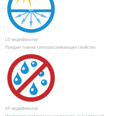
LD модификатор
Придает пленке светорассеивающее свойство
AF модификатор