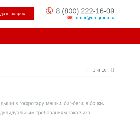
8 (800) 222-16-09
адать вопрос
order@ep-group.ru
1
из
10
ши в гофротару, мешки, биг-беги, в бочки.
дивидуальным требованиям заказчика.